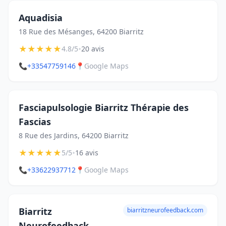
Aquadisia
18 Rue des Mésanges, 64200 Biarritz
★
★
★
★
★
•
4.8/5
20 avis
📞
+33547759146
📍
Google Maps
Fasciapulsologie Biarritz Thérapie des
Fascias
8 Rue des Jardins, 64200 Biarritz
★
★
★
★
★
•
5/5
16 avis
📞
+33622937712
📍
Google Maps
Biarritz
biarritzneurofeedback.com
Neurofeedback