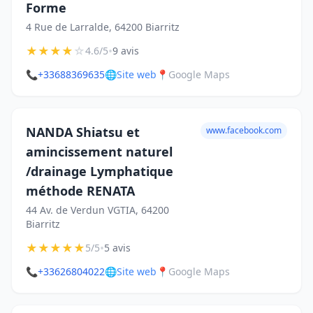
Forme
4 Rue de Larralde, 64200 Biarritz
★
★
★
★
☆
•
4.6/5
9 avis
📞
+33688369635
🌐
Site web
📍
Google Maps
NANDA Shiatsu et
www.facebook.com
amincissement naturel
/drainage Lymphatique
méthode RENATA
44 Av. de Verdun VGTIA, 64200
Biarritz
★
★
★
★
★
•
5/5
5 avis
📞
+33626804022
🌐
Site web
📍
Google Maps