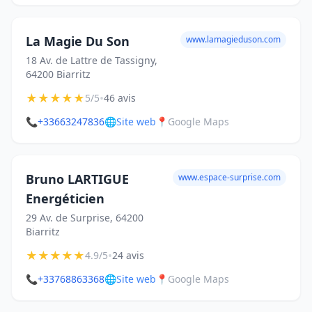
La Magie Du Son
www.lamagieduson.com
18 Av. de Lattre de Tassigny,
64200 Biarritz
★
★
★
★
★
•
5/5
46 avis
📞
+33663247836
🌐
Site web
📍
Google Maps
Bruno LARTIGUE
www.espace-surprise.com
Energéticien
29 Av. de Surprise, 64200
Biarritz
★
★
★
★
★
•
4.9/5
24 avis
📞
+33768863368
🌐
Site web
📍
Google Maps