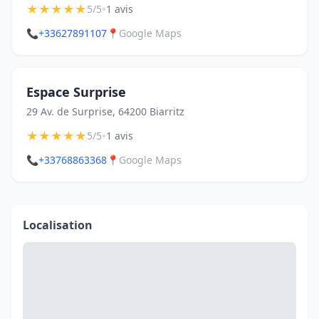
★
★
★
★
★
•
5/5
1 avis
📞
+33627891107
📍
Google Maps
Espace Surprise
29 Av. de Surprise, 64200 Biarritz
★
★
★
★
★
•
5/5
1 avis
📞
+33768863368
📍
Google Maps
Localisation