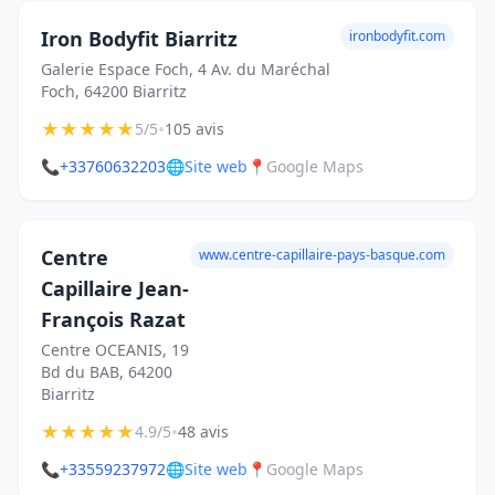
Iron Bodyfit Biarritz
ironbodyfit.com
Galerie Espace Foch, 4 Av. du Maréchal
Foch, 64200 Biarritz
★
★
★
★
★
•
5/5
105 avis
📞
+33760632203
🌐
Site web
📍
Google Maps
Centre
www.centre-capillaire-pays-basque.com
Capillaire Jean-
François Razat
Centre OCEANIS, 19
Bd du BAB, 64200
Biarritz
★
★
★
★
★
•
4.9/5
48 avis
📞
+33559237972
🌐
Site web
📍
Google Maps