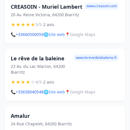
CREASOIN - Muriel Lambert
www.creasoin.com
20 Av. Reine Victoria, 64200 Biarritz
★
★
★
★
★
•
5/5
2 avis
📞
+33660500059
🌐
Site web
📍
Google Maps
Le rêve de la baleine
www.lerevedelabaleine.fr
23 Av. du Lac Marion, 64200
Biarritz
★
★
★
★
☆
•
4/5
2 avis
📞
+33658040548
🌐
Site web
📍
Google Maps
Amalur
24 Rue Chapelet, 64200 Biarritz