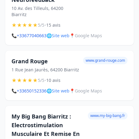
10 Av. des Tilleuls, 64200
Biarritz
★
★
★
★
★
•
5/5
15 avis
📞
+33677040663
🌐
Site web
📍
Google Maps
Grand Rouge
www.grand-rouge.com
1 Rue Jean Jaurès, 64200 Biarritz
★
★
★
★
★
•
5/5
10 avis
📞
+33650152336
🌐
Site web
📍
Google Maps
My Big Bang Biarritz :
www.my-big-bang.fr
Electrostimulation
Musculaire Et Remise En