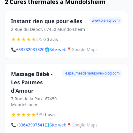
2 Cures thermales à Mundolsheim
Instant rien que pour elles
www.planity.com
2 Rue du Depot, 67450 Mundolsheim
★
★
★
★
★
•
5/5
30 avis
📞
+33782031320
🌐
Site web
📍
Google Maps
Massage Bébé -
lespaumesdamour.over-blog.com
Les Paumes
d'Amour
7 Rue de la Paix, 67450
Mundolsheim
★
★
★
★
★
•
5/5
1 avis
📞
+33643907541
🌐
Site web
📍
Google Maps