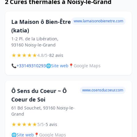
2 Cures thermales à Noisy-le-Grand
La Maison ô Bien-Être
www.lamaisonobienetre.com
(katia)
1-2 Pl. de la Libération,
93160 Noisy-le-Grand
★
★
★
★
★
•
4.8/5
82 avis
📞
+33149310293
🌐
Site web
📍
Google Maps
Ô Sens du Coeur ~ Ô
www.osensducoeur.com
Coeur de Soi
61 Bd Souchet, 93160 Noisy-le-
Grand
★
★
★
★
★
•
5/5
5 avis
🌐
Site web
📍
Google Maps