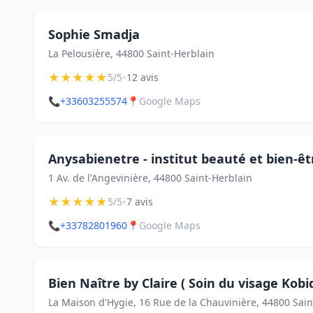
Sophie Smadja
La Pelousière, 44800 Saint-Herblain
★
★
★
★
★
•
5/5
12 avis
📞
+33603255574
📍
Google Maps
Anysabienetre - institut beauté et bien-êt
1 Av. de l'Angevinière, 44800 Saint-Herblain
★
★
★
★
★
•
5/5
7 avis
📞
+33782801960
📍
Google Maps
Bien Naître by Claire ( Soin du visage Kobi
La Maison d'Hygie, 16 Rue de la Chauvinière, 44800 Sain