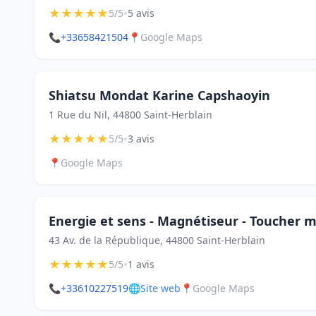
★
★
★
★
★
•
5/5
5 avis
📞
+33658421504
📍
Google Maps
Shiatsu Mondat Karine Capshaoyin
1 Rue du Nil, 44800 Saint-Herblain
★
★
★
★
★
•
5/5
3 avis
📍
Google Maps
Energie et sens - Magnétiseur - Toucher
43 Av. de la République, 44800 Saint-Herblain
★
★
★
★
★
•
5/5
1 avis
📞
+33610227519
🌐
Site web
📍
Google Maps