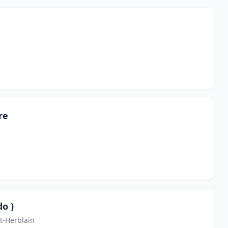
re
do )
t-Herblain