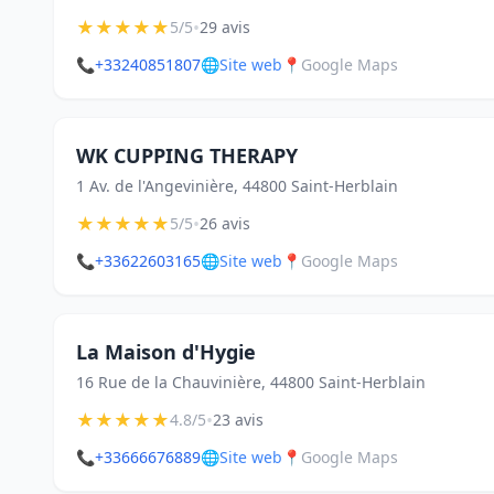
★
★
★
★
★
•
5/5
29 avis
📞
+33240851807
🌐
Site web
📍
Google Maps
WK CUPPING THERAPY
1 Av. de l'Angevinière, 44800 Saint-Herblain
★
★
★
★
★
•
5/5
26 avis
📞
+33622603165
🌐
Site web
📍
Google Maps
La Maison d'Hygie
16 Rue de la Chauvinière, 44800 Saint-Herblain
★
★
★
★
★
•
4.8/5
23 avis
📞
+33666676889
🌐
Site web
📍
Google Maps