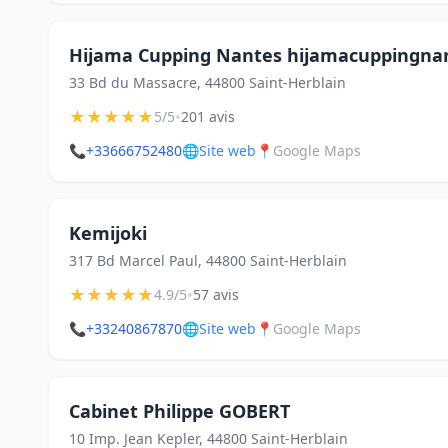
Hijama Cupping Nantes hijamacuppingna
33 Bd du Massacre, 44800 Saint-Herblain
★
★
★
★
★
•
5/5
201 avis
📞
+33666752480
🌐
Site web
📍
Google Maps
Kemijoki
317 Bd Marcel Paul, 44800 Saint-Herblain
★
★
★
★
★
•
4.9/5
57 avis
📞
+33240867870
🌐
Site web
📍
Google Maps
Cabinet Philippe GOBERT
10 Imp. Jean Kepler, 44800 Saint-Herblain