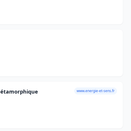
 métamorphique
www.energie-et-sens.fr