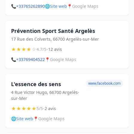
📞
+33765262890
🌐
Site web
📍
Google Maps
Prévention Sport Santé Argelès
17 Rue des Colverts, 66700 Argelès-sur-Mer
★
★
★
★
☆
•
4.7/5
12 avis
📞
+33769404522
📍
Google Maps
L'essence des sens
www.facebook.com
4 Rue Victor Hugo, 66700 Argelès-
sur-Mer
★
★
★
★
★
•
5/5
2 avis
🌐
Site web
📍
Google Maps