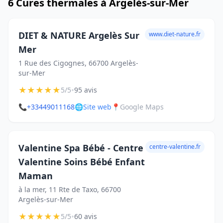
6 Cures thermales à Argelès-sur-Mer
DIET & NATURE Argelès Sur
www.diet-nature.fr
Mer
1 Rue des Cigognes, 66700 Argelès-
sur-Mer
★
★
★
★
★
•
5/5
95 avis
📞
+33449011168
🌐
Site web
📍
Google Maps
Valentine Spa Bébé - Centre
centre-valentine.fr
Valentine Soins Bébé Enfant
Maman
à la mer, 11 Rte de Taxo, 66700
Argelès-sur-Mer
★
★
★
★
★
•
5/5
60 avis