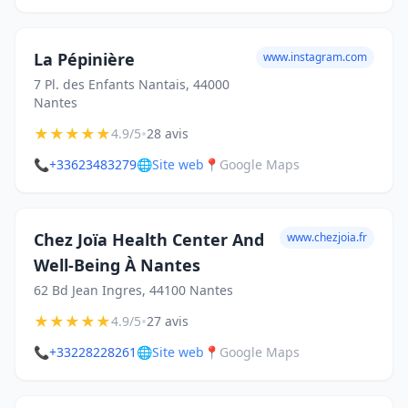
La Pépinière
www.instagram.com
7 Pl. des Enfants Nantais, 44000
Nantes
★
★
★
★
★
•
4.9/5
28 avis
📞
+33623483279
🌐
Site web
📍
Google Maps
Chez Joïa Health Center And
www.chezjoia.fr
Well-Being À Nantes
62 Bd Jean Ingres, 44100 Nantes
★
★
★
★
★
•
4.9/5
27 avis
📞
+33228228261
🌐
Site web
📍
Google Maps