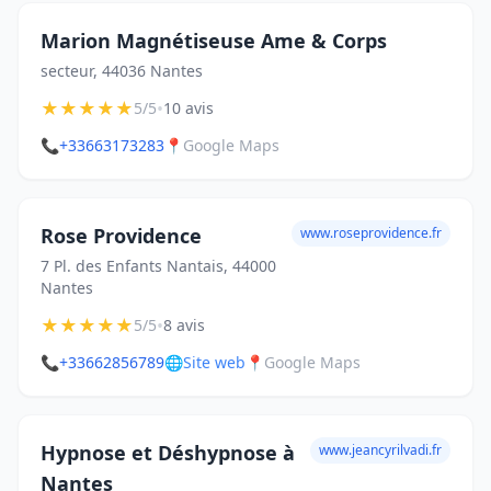
Marion Magnétiseuse Ame & Corps
secteur, 44036 Nantes
★
★
★
★
★
•
5/5
10 avis
📞
+33663173283
📍
Google Maps
Rose Providence
www.roseprovidence.fr
7 Pl. des Enfants Nantais, 44000
Nantes
★
★
★
★
★
•
5/5
8 avis
📞
+33662856789
🌐
Site web
📍
Google Maps
Hypnose et Déshypnose à
www.jeancyrilvadi.fr
Nantes