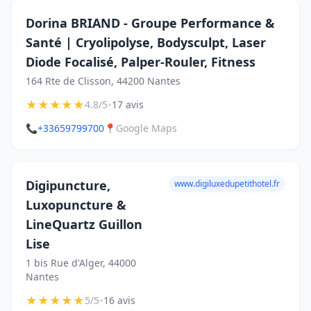
Dorina BRIAND - Groupe Performance &
Santé | Cryolipolyse, Bodysculpt, Laser
Diode Focalisé, Palper-Rouler, Fitness
164 Rte de Clisson, 44200 Nantes
★
★
★
★
★
•
4.8/5
17 avis
📞
+33659799700
📍
Google Maps
Digipuncture,
www.digiluxedupetithotel.fr
Luxopuncture &
LineQuartz Guillon
Lise
1 bis Rue d'Alger, 44000
Nantes
★
★
★
★
★
•
5/5
16 avis