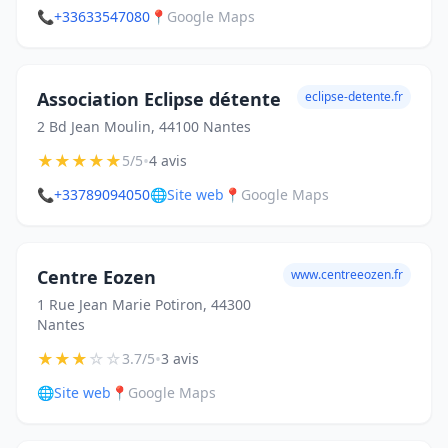
📞
+33633547080
📍
Google Maps
Association Eclipse détente
eclipse-detente.fr
2 Bd Jean Moulin, 44100 Nantes
★
★
★
★
★
•
5/5
4 avis
📞
+33789094050
🌐
Site web
📍
Google Maps
Centre Eozen
www.centreeozen.fr
1 Rue Jean Marie Potiron, 44300
Nantes
★
★
★
☆
☆
•
3.7/5
3 avis
🌐
Site web
📍
Google Maps