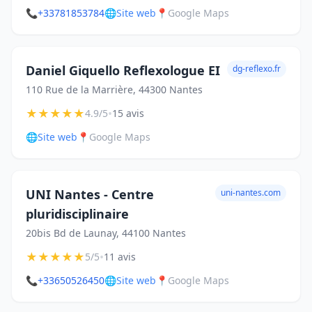
📞
+33781853784
🌐
Site web
📍
Google Maps
Daniel Giquello Reflexologue EI
dg-reflexo.fr
110 Rue de la Marrière, 44300 Nantes
★
★
★
★
★
•
4.9/5
15 avis
🌐
Site web
📍
Google Maps
UNI Nantes - Centre
uni-nantes.com
pluridisciplinaire
20bis Bd de Launay, 44100 Nantes
★
★
★
★
★
•
5/5
11 avis
📞
+33650526450
🌐
Site web
📍
Google Maps