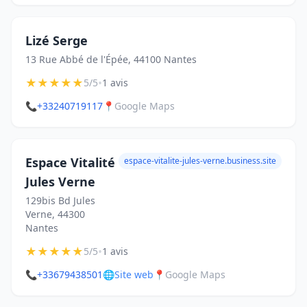
Lizé Serge
13 Rue Abbé de l'Épée, 44100 Nantes
★
★
★
★
★
•
5/5
1 avis
📞
+33240719117
📍
Google Maps
Espace Vitalité
espace-vitalite-jules-verne.business.site
Jules Verne
129bis Bd Jules
Verne, 44300
Nantes
★
★
★
★
★
•
5/5
1 avis
📞
+33679438501
🌐
Site web
📍
Google Maps