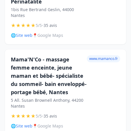
Périnatalité
1bis Rue Bertrand Geslin, 44000
Nantes
★
★
★
★
★
•
5/5
35 avis
🌐
Site web
📍
Google Maps
Mama'N'Co - massage
www.mamanco.fr
femme enceinte, jeune
maman et bébé- spécialiste
du sommeil- bain enveloppé-
portage bébé, Nantes
5 All. Susan Brownell Anthony, 44200
Nantes
★
★
★
★
★
•
5/5
35 avis
🌐
Site web
📍
Google Maps