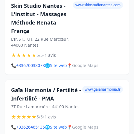
Skin Studio Nantes -
www.skinstudionantes.com
L'institut - Massages
Méthode Renata
França
L'INSTITUT, 22 Rue Mercœur,
44000 Nantes
★
★
★
★
★
•
5/5
1 avis
📞
+33670033078
🌐
Site web
📍
Google Maps
Gaïa Harmonia / Fertilité -
www.gaiaharmonia.fr
Infertilité - PMA
3T Rue Lamoricière, 44100 Nantes
★
★
★
★
★
•
5/5
1 avis
📞
+33626465135
🌐
Site web
📍
Google Maps