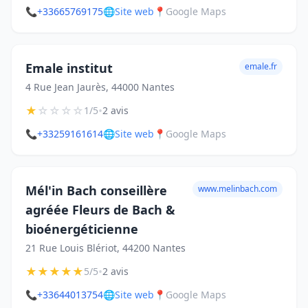
📞
+33665769175
🌐
Site web
📍
Google Maps
Emale institut
emale.fr
4 Rue Jean Jaurès, 44000 Nantes
★
☆
☆
☆
☆
•
1/5
2 avis
📞
+33259161614
🌐
Site web
📍
Google Maps
Mél'in Bach conseillère
www.melinbach.com
agréée Fleurs de Bach &
bioénergéticienne
21 Rue Louis Blériot, 44200 Nantes
★
★
★
★
★
•
5/5
2 avis
📞
+33644013754
🌐
Site web
📍
Google Maps