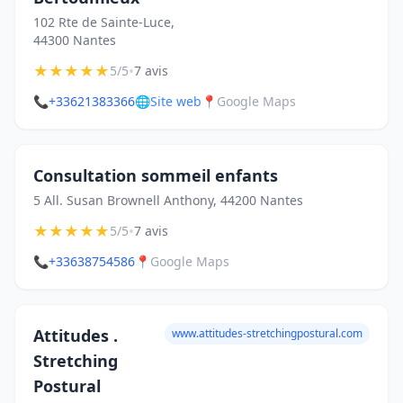
102 Rte de Sainte-Luce,
44300 Nantes
★
★
★
★
★
•
5/5
7 avis
📞
+33621383366
🌐
Site web
📍
Google Maps
Consultation sommeil enfants
5 All. Susan Brownell Anthony, 44200 Nantes
★
★
★
★
★
•
5/5
7 avis
📞
+33638754586
📍
Google Maps
Attitudes .
www.attitudes-stretchingpostural.com
Stretching
Postural