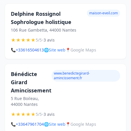
Delphine Rossignol
maison-eveil.com
Sophrologue holistique
106 Rue Gambetta, 44000 Nantes
★
★
★
★
★
•
5/5
3 avis
📞
+33616504613
🌐
Site web
📍
Google Maps
Bénédicte
www.benedictegirard-
amincissement.fr
Girard
Amincissement
5 Rue Boileau,
44000 Nantes
★
★
★
★
★
•
5/5
3 avis
📞
+33647961704
🌐
Site web
📍
Google Maps