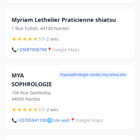
Myriam Lethelier Praticienne shiatsu
1 Rue Fulton, 44100 Nantes
★
★
★
★
★
•
5/5
2 avis
📞
+33687936798
📍
Google Maps
MYA
myasophrologie-nantes.my.canva.site
SOPHROLOGIE
106 Rue Gambetta,
44000 Nantes
★
★
★
★
★
•
5/5
2 avis
📞
+33765841100
🌐
Site web
📍
Google Maps