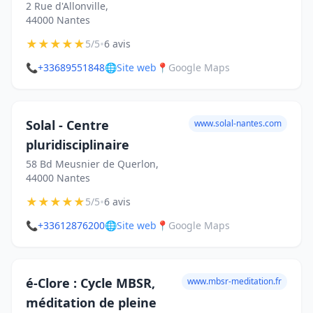
2 Rue d'Allonville,
44000 Nantes
★
★
★
★
★
•
5/5
6 avis
📞
+33689551848
🌐
Site web
📍
Google Maps
Solal - Centre
www.solal-nantes.com
pluridisciplinaire
58 Bd Meusnier de Querlon,
44000 Nantes
★
★
★
★
★
•
5/5
6 avis
📞
+33612876200
🌐
Site web
📍
Google Maps
é-Clore : Cycle MBSR,
www.mbsr-meditation.fr
méditation de pleine