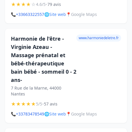
★
★
★
★
☆
•
4.6/5
79 avis
📞
+33663322557
🌐
Site web
📍
Google Maps
Harmonie de l'être -
www.harmoniedeletre.fr
Virginie Azeau -
Massage prénatal et
bébé-thérapeutique
bain bébé - sommeil 0 - 2
ans-
7 Rue de la Marne, 44000
Nantes
★
★
★
★
★
•
5/5
57 avis
📞
+33783478549
🌐
Site web
📍
Google Maps