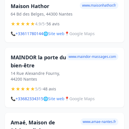
Maison Hathor
www.maisonhathor.fr
64 Bd des Belges, 44300 Nantes
★
★
★
★
★
•
4.9/5
56 avis
📞
+33611780144
🌐
Site web
📍
Google Maps
MAINDOR la porte du
www.maindor-massages.com
bien-être
14 Rue Alexandre Fourny,
44200 Nantes
★
★
★
★
★
•
5/5
48 avis
📞
+33682334315
🌐
Site web
📍
Google Maps
Amaé, Maison de
www.amae-nantes.fr