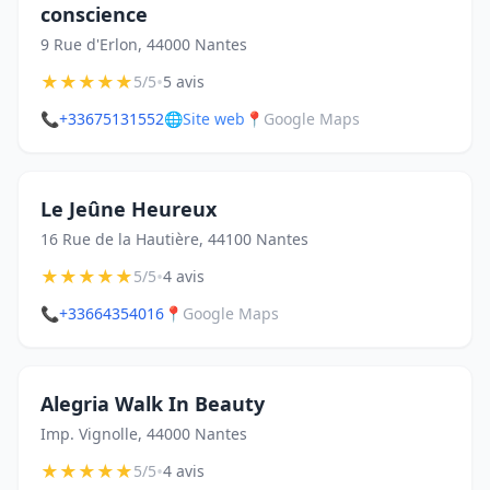
conscience
9 Rue d'Erlon, 44000 Nantes
★
★
★
★
★
•
5/5
5 avis
📞
+33675131552
🌐
Site web
📍
Google Maps
Le Jeûne Heureux
16 Rue de la Hautière, 44100 Nantes
★
★
★
★
★
•
5/5
4 avis
📞
+33664354016
📍
Google Maps
Alegria Walk In Beauty
Imp. Vignolle, 44000 Nantes
★
★
★
★
★
•
5/5
4 avis