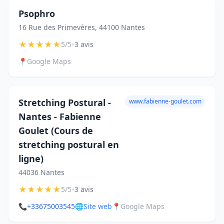
Psophro
16 Rue des Primevères, 44100 Nantes
★
★
★
★
★
•
5/5
3 avis
📍
Google Maps
Stretching Postural -
www.fabienne-goulet.com
Nantes - Fabienne
Goulet (Cours de
stretching postural en
ligne)
44036 Nantes
★
★
★
★
★
•
5/5
3 avis
📞
+33675003545
🌐
Site web
📍
Google Maps