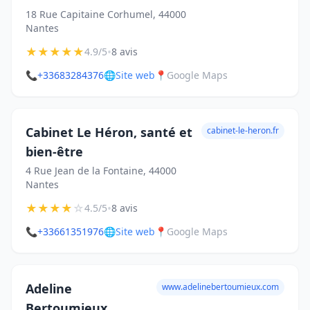
18 Rue Capitaine Corhumel, 44000
Nantes
★
★
★
★
★
•
4.9/5
8 avis
📞
+33683284376
🌐
Site web
📍
Google Maps
Cabinet Le Héron, santé et
cabinet-le-heron.fr
bien-être
4 Rue Jean de la Fontaine, 44000
Nantes
★
★
★
★
☆
•
4.5/5
8 avis
📞
+33661351976
🌐
Site web
📍
Google Maps
Adeline
www.adelinebertoumieux.com
Bertoumieux