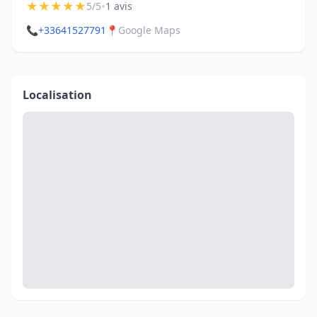
★
★
★
★
★
•
5/5
1 avis
📞
+33641527791
📍
Google Maps
Localisation