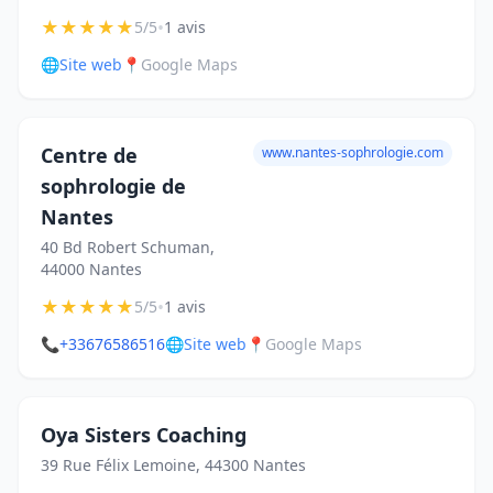
★
★
★
★
★
•
5/5
1 avis
🌐
Site web
📍
Google Maps
Centre de
www.nantes-sophrologie.com
sophrologie de
Nantes
40 Bd Robert Schuman,
44000 Nantes
★
★
★
★
★
•
5/5
1 avis
📞
+33676586516
🌐
Site web
📍
Google Maps
Oya Sisters Coaching
39 Rue Félix Lemoine, 44300 Nantes