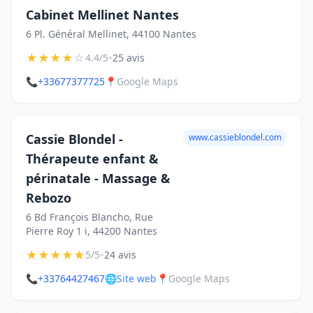
Cabinet Mellinet Nantes
6 Pl. Général Mellinet, 44100 Nantes
★
★
★
★
☆
•
4.4/5
25 avis
📞
+33677377725
📍
Google Maps
Cassie Blondel -
www.cassieblondel.com
Thérapeute enfant &
périnatale - Massage &
Rebozo
6 Bd François Blancho, Rue
Pierre Roy 1 i, 44200 Nantes
★
★
★
★
★
•
5/5
24 avis
📞
+33764427467
🌐
Site web
📍
Google Maps