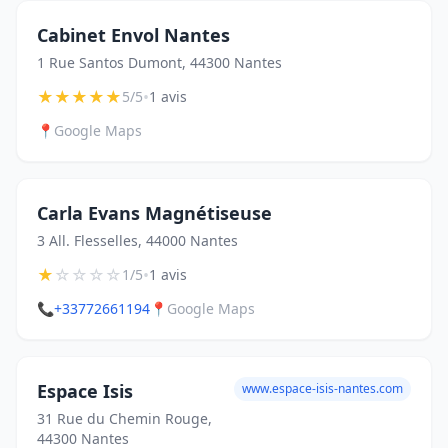
Cabinet Envol Nantes
1 Rue Santos Dumont, 44300 Nantes
★
★
★
★
★
•
5/5
1 avis
📍
Google Maps
Carla Evans Magnétiseuse
3 All. Flesselles, 44000 Nantes
★
☆
☆
☆
☆
•
1/5
1 avis
📞
+33772661194
📍
Google Maps
Espace Isis
www.espace-isis-nantes.com
31 Rue du Chemin Rouge,
44300 Nantes