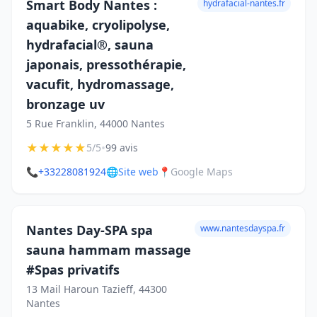
Smart Body Nantes :
hydrafacial-nantes.fr
aquabike, cryolipolyse,
hydrafacial®, sauna
japonais, pressothérapie,
vacufit, hydromassage,
bronzage uv
5 Rue Franklin, 44000 Nantes
★
★
★
★
★
•
5/5
99 avis
📞
+33228081924
🌐
Site web
📍
Google Maps
Nantes Day-SPA spa
www.nantesdayspa.fr
sauna hammam massage
#Spas privatifs
13 Mail Haroun Tazieff, 44300
Nantes