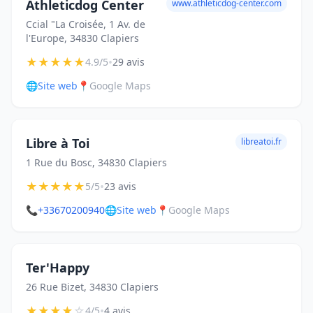
Athleticdog Center
www.athleticdog-center.com
Ccial "La Croisée, 1 Av. de
l'Europe, 34830 Clapiers
★
★
★
★
★
•
4.9/5
29 avis
🌐
Site web
📍
Google Maps
Libre à Toi
libreatoi.fr
1 Rue du Bosc, 34830 Clapiers
★
★
★
★
★
•
5/5
23 avis
📞
+33670200940
🌐
Site web
📍
Google Maps
Ter'Happy
26 Rue Bizet, 34830 Clapiers
★
★
★
★
☆
•
4/5
4 avis