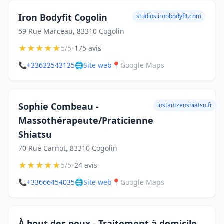
Iron Bodyfit Cogolin
studios.ironbodyfit.com
59 Rue Marceau, 83310 Cogolin
★
★
★
★
★
•
5/5
175 avis
📞
+33633543135
🌐
Site web
📍
Google Maps
Sophie Combeau -
instantzenshiatsu.fr
Massothérapeute/Praticienne
Shiatsu
70 Rue Carnot, 83310 Cogolin
★
★
★
★
★
•
5/5
24 avis
📞
+33666454035
🌐
Site web
📍
Google Maps
À bout des poux - Traitement à domicile