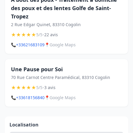
des poux et des lentes Golfe de Saint-
Tropez
2 Rue Edgar Quinet, 83310 Cogolin
★
★
★
★
★
•
5/5
22 avis
📞
+33621683109
📍
Google Maps
Une Pause pour Soi
70 Rue Carnot Centre Paramédical, 83310 Cogolin
★
★
★
★
★
•
5/5
3 avis
📞
+33618156840
📍
Google Maps
Localisation