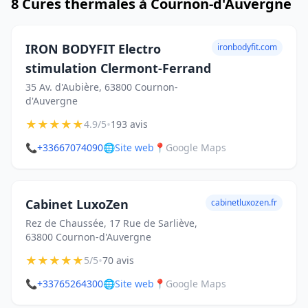
8 Cures thermales à Cournon-d'Auvergne
IRON BODYFIT Electro
ironbodyfit.com
stimulation Clermont-Ferrand
35 Av. d'Aubière, 63800 Cournon-
d'Auvergne
★
★
★
★
★
•
4.9/5
193 avis
📞
+33667074090
🌐
Site web
📍
Google Maps
Cabinet LuxoZen
cabinetluxozen.fr
Rez de Chaussée, 17 Rue de Sarliève,
63800 Cournon-d'Auvergne
★
★
★
★
★
•
5/5
70 avis
📞
+33765264300
🌐
Site web
📍
Google Maps