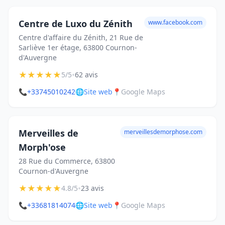
Centre de Luxo du Zénith
www.facebook.com
Centre d'affaire du Zénith, 21 Rue de
Sarliève 1er étage, 63800 Cournon-
d'Auvergne
★
★
★
★
★
•
5/5
62 avis
📞
+33745010242
🌐
Site web
📍
Google Maps
Merveilles de
merveillesdemorphose.com
Morph'ose
28 Rue du Commerce, 63800
Cournon-d'Auvergne
★
★
★
★
★
•
4.8/5
23 avis
📞
+33681814074
🌐
Site web
📍
Google Maps