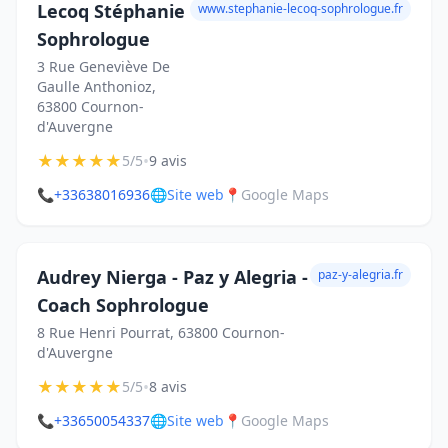
Lecoq Stéphanie
www.stephanie-lecoq-sophrologue.fr
Sophrologue
3 Rue Geneviève De
Gaulle Anthonioz,
63800 Cournon-
d'Auvergne
★
★
★
★
★
•
5/5
9 avis
📞
+33638016936
🌐
Site web
📍
Google Maps
Audrey Nierga - Paz y Alegria -
paz-y-alegria.fr
Coach Sophrologue
8 Rue Henri Pourrat, 63800 Cournon-
d'Auvergne
★
★
★
★
★
•
5/5
8 avis
📞
+33650054337
🌐
Site web
📍
Google Maps