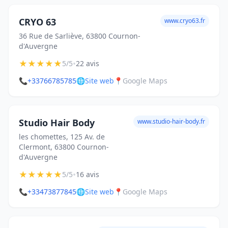
CRYO 63
www.cryo63.fr
36 Rue de Sarliève, 63800 Cournon-
d'Auvergne
★
★
★
★
★
•
5/5
22 avis
📞
+33766785785
🌐
Site web
📍
Google Maps
Studio Hair Body
www.studio-hair-body.fr
les chomettes, 125 Av. de
Clermont, 63800 Cournon-
d'Auvergne
★
★
★
★
★
•
5/5
16 avis
📞
+33473877845
🌐
Site web
📍
Google Maps