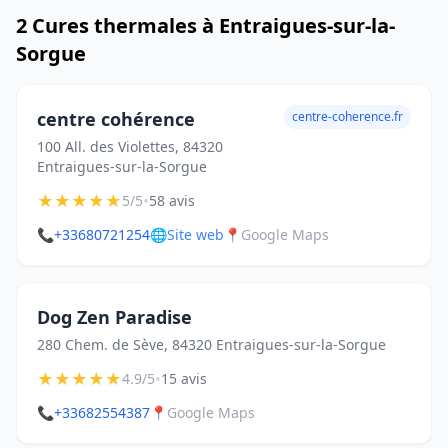
2 Cures thermales à Entraigues-sur-la-
Sorgue
centre cohérence
centre-coherence.fr
100 All. des Violettes, 84320
Entraigues-sur-la-Sorgue
★
★
★
★
★
•
5/5
58 avis
📞
+33680721254
🌐
Site web
📍
Google Maps
Dog Zen Paradise
280 Chem. de Sève, 84320 Entraigues-sur-la-Sorgue
★
★
★
★
★
•
4.9/5
15 avis
📞
+33682554387
📍
Google Maps