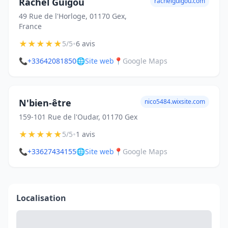
Rachel Guigou
rachelguigou.com
49 Rue de l'Horloge, 01170 Gex,
France
★
★
★
★
★
•
5/5
6 avis
📞
+33642081850
🌐
Site web
📍
Google Maps
N'bien-être
nico5484.wixsite.com
159-101 Rue de l'Oudar, 01170 Gex
★
★
★
★
★
•
5/5
1 avis
📞
+33627434155
🌐
Site web
📍
Google Maps
Localisation