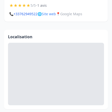
★
★
★
★
★
•
5/5
1 avis
📞
+33762949522
🌐
Site web
📍
Google Maps
Localisation