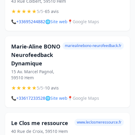
43 Rue Colbert, 59510 Hem
★
★
★
★
★
•
5/5
65 avis
📞
+33695244882
🌐
Site web
📍
Google Maps
Marie-Aline BONO
mariealinebono-neurofeedback.fr
Neurofeedback
Dynamique
15 Av. Marcel Pagnol,
59510 Hem
★
★
★
★
★
•
5/5
10 avis
📞
+33617233528
🌐
Site web
📍
Google Maps
Le Clos me ressource
www.leclosmeressource.fr
40 Rue de Croix, 59510 Hem