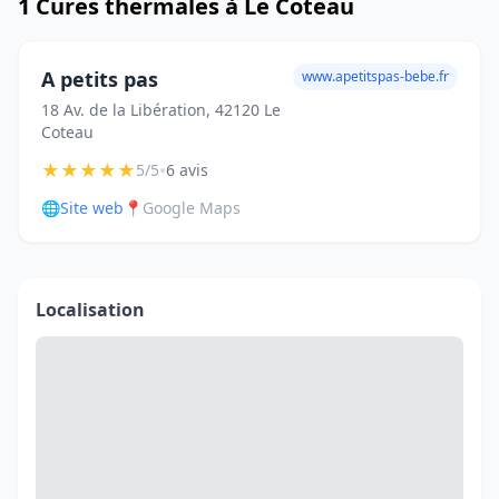
1 Cures thermales à Le Coteau
A petits pas
www.apetitspas-bebe.fr
18 Av. de la Libération, 42120 Le
Coteau
★
★
★
★
★
•
5/5
6 avis
🌐
Site web
📍
Google Maps
Localisation