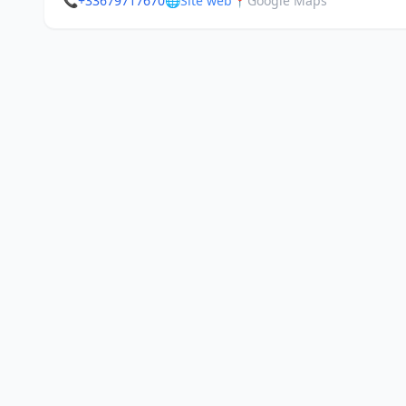
📞
+33679717670
🌐
Site web
📍
Google Maps