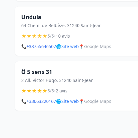
Undula
64 Chem. de Belbèze, 31240 Saint-Jean
★
★
★
★
★
•
5/5
10 avis
📞
+33755646507
🌐
Site web
📍
Google Maps
Ô 5 sens 31
2 All. Victor Hugo, 31240 Saint-Jean
★
★
★
★
★
•
5/5
2 avis
📞
+33663220167
🌐
Site web
📍
Google Maps