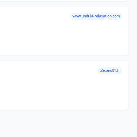
www.undula-relaxation.com
o5sens31.fr