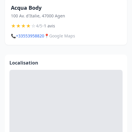
Acqua Body
100 Av. d'Italie, 47000 Agen
★
★
★
★
☆
•
4/5
1 avis
📞
+33553958820
📍
Google Maps
Localisation