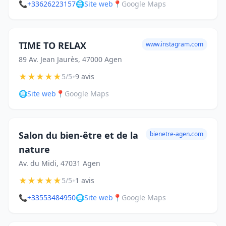
📞
+33626223157
🌐
Site web
📍
Google Maps
TIME TO RELAX
www.instagram.com
89 Av. Jean Jaurès, 47000 Agen
★
★
★
★
★
•
5/5
9 avis
🌐
Site web
📍
Google Maps
Salon du bien-être et de la
bienetre-agen.com
nature
Av. du Midi, 47031 Agen
★
★
★
★
★
•
5/5
1 avis
📞
+33553484950
🌐
Site web
📍
Google Maps