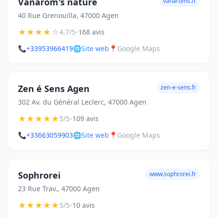
Vanarom's nature
vanaroms.fr
40 Rue Grenouilla, 47000 Agen
★
★
★
★
☆
•
4.7/5
168 avis
📞
+33953966419
🌐
Site web
📍
Google Maps
Zen é Sens Agen
zen-e-sens.fr
302 Av. du Général Leclerc, 47000 Agen
★
★
★
★
★
•
5/5
109 avis
📞
+33663059903
🌐
Site web
📍
Google Maps
Sophrorei
www.sophrorei.fr
23 Rue Trav., 47000 Agen
★
★
★
★
★
•
5/5
10 avis