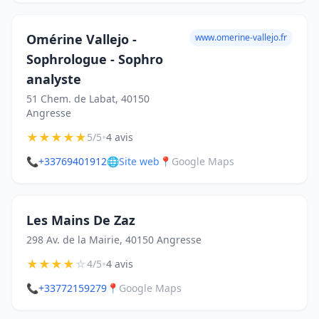
Omérine Vallejo -
www.omerine-vallejo.fr
Sophrologue - Sophro
analyste
51 Chem. de Labat, 40150
Angresse
★
★
★
★
★
•
5/5
4 avis
📞
+33769401912
🌐
Site web
📍
Google Maps
Les Mains De Zaz
298 Av. de la Mairie, 40150 Angresse
★
★
★
★
☆
•
4/5
4 avis
📞
+33772159279
📍
Google Maps