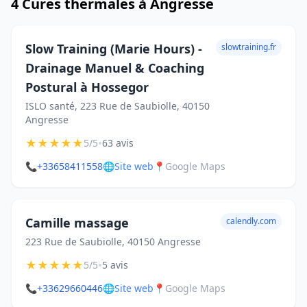
4 Cures thermales à Angresse
Slow Training (Marie Hours) -
slowtraining.fr
Drainage Manuel & Coaching
Postural à Hossegor
ISLO santé, 223 Rue de Saubiolle, 40150
Angresse
★
★
★
★
★
•
5/5
63 avis
📞
+33658411558
🌐
Site web
📍
Google Maps
Camille massage
calendly.com
223 Rue de Saubiolle, 40150 Angresse
★
★
★
★
★
•
5/5
5 avis
📞
+33629660446
🌐
Site web
📍
Google Maps