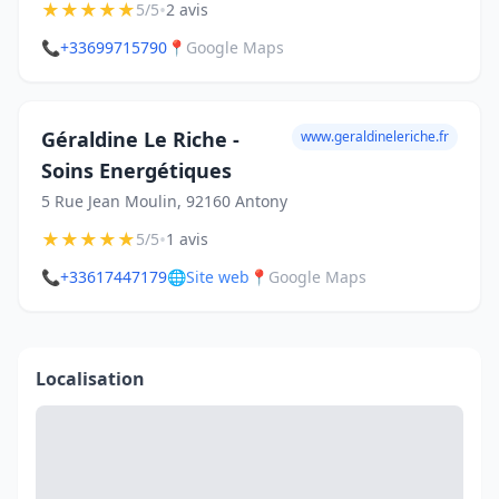
★
★
★
★
★
•
5/5
2 avis
📞
+33699715790
📍
Google Maps
Géraldine Le Riche -
www.geraldineleriche.fr
Soins Energétiques
5 Rue Jean Moulin, 92160 Antony
★
★
★
★
★
•
5/5
1 avis
📞
+33617447179
🌐
Site web
📍
Google Maps
Localisation