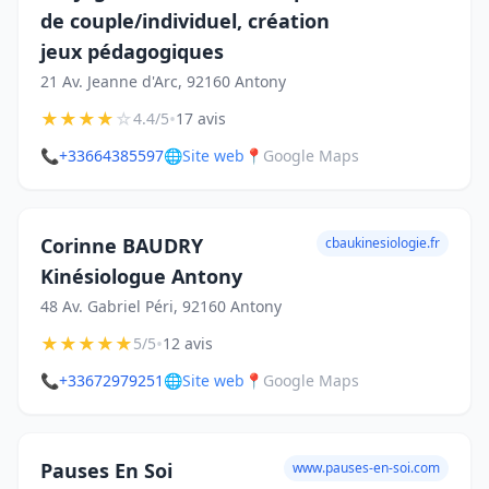
de couple/individuel, création
jeux pédagogiques
21 Av. Jeanne d'Arc, 92160 Antony
★
★
★
★
☆
•
4.4/5
17 avis
📞
+33664385597
🌐
Site web
📍
Google Maps
Corinne BAUDRY
cbaukinesiologie.fr
Kinésiologue Antony
48 Av. Gabriel Péri, 92160 Antony
★
★
★
★
★
•
5/5
12 avis
📞
+33672979251
🌐
Site web
📍
Google Maps
Pauses En Soi
www.pauses-en-soi.com