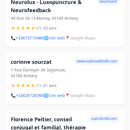
Neurolux - Luxopuncture &
neurolux.fr
Neurofeedback
49 Rue de Châtenay, 92160 Antony
★
★
★
★
★
•
5/5
25 avis
📞
+33615715486
🌐
Site web
📍
Google Maps
corinne sourzat
www.sophroattitude.com
1 Rue Dunoyer de Segonzac,
92160 Antony
★
★
★
★
★
•
5/5
21 avis
📞
+33626720560
🌐
Site web
📍
Google Maps
Florence Peltier, conseil
user.clicrdv.com
conjugal et familial, thérapie