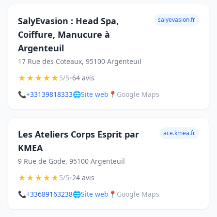
SalyEvasion : Head Spa,
salyevasion.fr
Coiffure, Manucure à
Argenteuil
17 Rue des Coteaux, 95100 Argenteuil
★
★
★
★
★
•
5/5
64 avis
📞
+33139818333
🌐
Site web
📍
Google Maps
Les Ateliers Corps Esprit par
ace.kmea.fr
KMEA
9 Rue de Gode, 95100 Argenteuil
★
★
★
★
★
•
5/5
24 avis
📞
+33689163238
🌐
Site web
📍
Google Maps