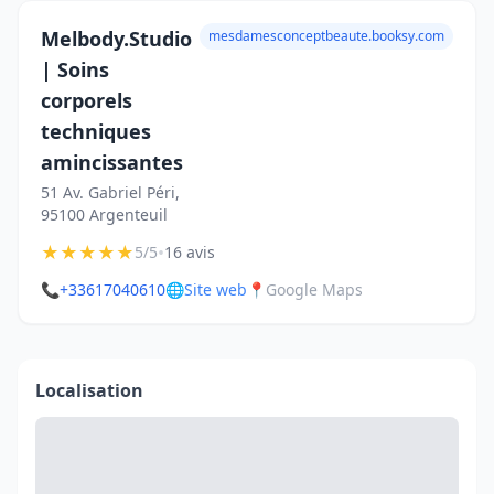
Melbody.Studio
mesdamesconceptbeaute.booksy.com
| Soins
corporels
techniques
amincissantes
51 Av. Gabriel Péri,
95100 Argenteuil
★
★
★
★
★
•
5/5
16 avis
📞
+33617040610
🌐
Site web
📍
Google Maps
Localisation