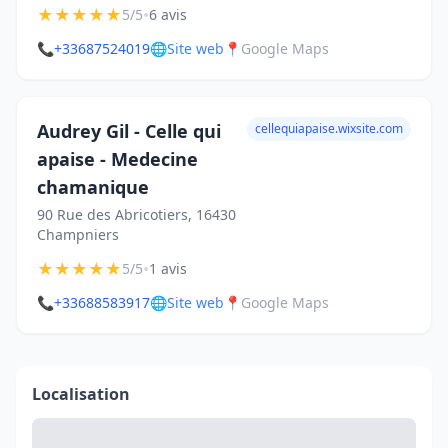
★
★
★
★
★
•
5/5
6 avis
📞
+33687524019
🌐
Site web
📍
Google Maps
Audrey Gil - Celle qui
cellequiapaise.wixsite.com
apaise - Medecine
chamanique
90 Rue des Abricotiers, 16430
Champniers
★
★
★
★
★
•
5/5
1 avis
📞
+33688583917
🌐
Site web
📍
Google Maps
Localisation