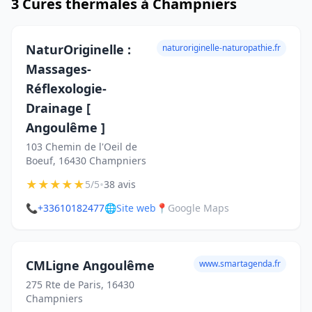
3 Cures thermales à Champniers
NaturOriginelle :
naturoriginelle-naturopathie.fr
Massages-
Réflexologie-
Drainage [
Angoulême ]
103 Chemin de l'Oeil de
Boeuf, 16430 Champniers
★
★
★
★
★
•
5/5
38 avis
📞
+33610182477
🌐
Site web
📍
Google Maps
CMLigne Angoulême
www.smartagenda.fr
275 Rte de Paris, 16430
Champniers