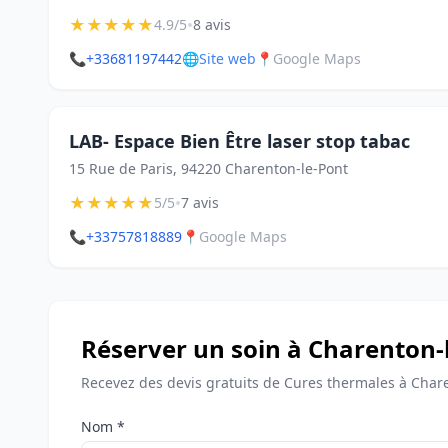
★
★
★
★
★
•
4.9/5
8 avis
📞
+33681197442
🌐
Site web
📍
Google Maps
LAB- Espace Bien Être laser stop tabac
15 Rue de Paris, 94220 Charenton-le-Pont
★
★
★
★
★
•
5/5
7 avis
📞
+33757818889
📍
Google Maps
Réserver un soin à Charenton-
Recevez des devis gratuits de Cures thermales à Chare
Nom *