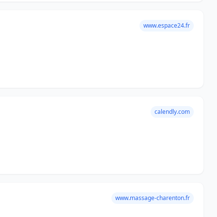
www.espace24.fr
calendly.com
www.massage-charenton.fr