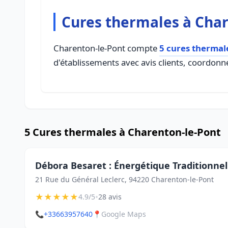
Cures thermales à Char
Charenton-le-Pont compte
5 cures thermal
d'établissements avec avis clients, coordonné
5 Cures thermales à Charenton-le-Pont
Débora Besaret : Énergétique Traditionnel
21 Rue du Général Leclerc, 94220 Charenton-le-Pont
★
★
★
★
★
•
4.9/5
28 avis
📞
+33663957640
📍
Google Maps