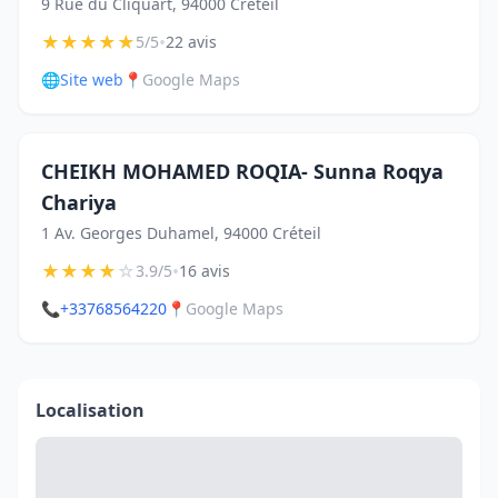
9 Rue du Cliquart, 94000 Créteil
★
★
★
★
★
•
5/5
22 avis
🌐
Site web
📍
Google Maps
CHEIKH MOHAMED ROQIA- Sunna Roqya
Chariya
1 Av. Georges Duhamel, 94000 Créteil
★
★
★
★
☆
•
3.9/5
16 avis
📞
+33768564220
📍
Google Maps
Localisation