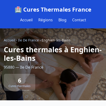
🏥 Cures Thermales France
Accueil
Régions
Blog
Contact
Accueil
›
Ile De France
›
Enghien-les-Bains
Cures thermales à Enghien-
les-Bains
95880 — Ile De France
6
Cures thermales