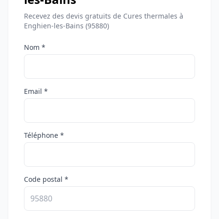
Recevez des devis gratuits de Cures thermales à
Enghien-les-Bains (95880)
Nom *
Email *
Téléphone *
Code postal *