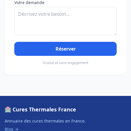
Votre demande
Réserver
Gratuit et sans engagement
🏥 Cures Thermales France
Annuaire des cures thermales en France.
Blog →