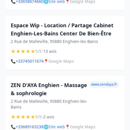
📞
+33658674660
🌐
Site web
📍
Google Maps
Espace Wip - Location / Partage Cabinet
Enghien-Les-Bains Center De Bien-Être
2 Rue de Malleville, 95880 Enghien-les-Bains
★
★
★
★
★
•
5/5
13 avis
📞
+33745011674
📍
Google Maps
ZEN D'AYA Enghien - Massage
www.zendaya.fr
& sophrologie
2 Rue de Malleville, 95880 Enghien-les-
Bains
★
★
★
★
★
•
5/5
2 avis
📞
+33689163238
🌐
Site web
📍
Google Maps