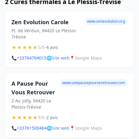
2 Cures thermales à Le Plessis-Trévise
Zen Evolution Carole
www.zenevolution.org
Pl. de Verdun, 94420 Le Plessis-
Trévise
★
★
★
★
★
•
5/5
4 avis
📞
+33764764015
🌐
Site web
📍
Google Maps
A Pause Pour
www.unepausepourseretrouver.com
Vous Retrouver
2 Av. Jolly, 94420 Le
Plessis-Trévise
★
★
★
★
★
•
5/5
2 avis
📞
+33761500484
🌐
Site web
📍
Google Maps