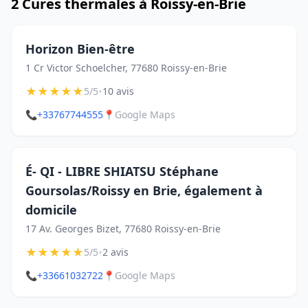
2 Cures thermales à Roissy-en-Brie
Horizon Bien-être
1 Cr Victor Schoelcher, 77680 Roissy-en-Brie
★
★
★
★
★
•
5/5
10 avis
📞
+33767744555
📍
Google Maps
É- QI - LIBRE SHIATSU Stéphane
Goursolas/Roissy en Brie, également à
domicile
17 Av. Georges Bizet, 77680 Roissy-en-Brie
★
★
★
★
★
•
5/5
2 avis
📞
+33661032722
📍
Google Maps