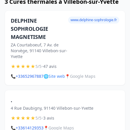
3 Cures thermales à Villebon-sur-Yvette
DELPHINE
www.delphine-sophrologie.fr
SOPHROLOGIE
MAGNETISME
ZA Courtaboeuf, 7 Av. de
Norvège, 91140 Villebon-sur-
Yvette
★
★
★
★
★
•
5/5
47 avis
📞
+33652967887
🌐
Site web
📍
Google Maps
.
4 Rue Daubigny, 91140 Villebon-sur-Yvette
★
★
★
★
★
•
5/5
3 avis
📞
+33614129353
📍
Google Maps