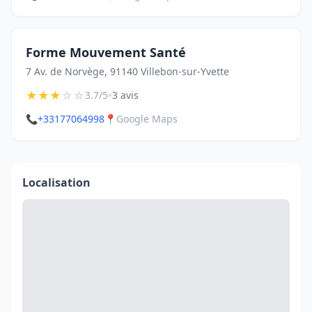
Forme Mouvement Santé
7 Av. de Norvège, 91140 Villebon-sur-Yvette
★
★
★
☆
☆
•
3.7/5
3 avis
📞
+33177064998
📍
Google Maps
Localisation